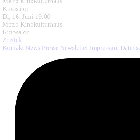
Metro Kinokulturhaus
Kinosalon
Di, 16. Juni 19:00
Metro Kinokulturhaus
Kinosalon
Zurück
Kontakt
News
Presse
Newsletter
Impressum
Datens