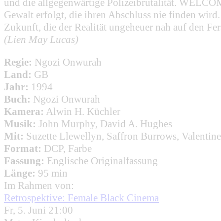
und die allgegenwärtige Polizeibrutalität. WELCO
Gewalt erfolgt, die ihren Abschluss nie finden wir
Zukunft, die der Realität ungeheuer nah auf den Fers
(Lien May Lucas)
Regie:
Ngozi Onwurah
Land:
GB
Jahr:
1994
Buch:
Ngozi Onwurah
Kamera:
Alwin H. Küchler
Musik:
John Murphy, David A. Hughes
Mit:
Suzette Llewellyn, Saffron Burrows, Valentin
Format:
DCP, Farbe
Fassung:
Englische Originalfassung
Länge:
95 min
Im Rahmen von:
Retrospektive: Female Black Cinema
Fr, 5. Juni 21:00