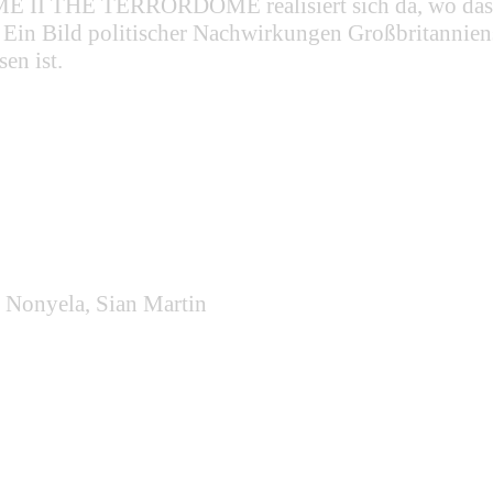
ME II THE TERRORDOME realisiert sich da, wo das ni
d. Ein Bild politischer Nachwirkungen Großbritannien
en ist.
e Nonyela, Sian Martin