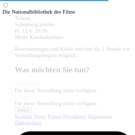
Die Nationalbibliothek des Films
Tickets
Schönberg pfeifen
Fr, 12.6.
20:30
Metro Kinokulturhaus
Reservierungen und Käufe sind nur bis 1 Stunde vor
Vorstellungsbeginn möglich.
Was möchten Sie tun?
Reservieren
Für diese Vorstellung nicht verfügbar.
Kaufen
Für diese Vorstellung nicht verfügbar.
Zurück
Kontakt
News
Presse
Newsletter
Impressum
Datenschutz