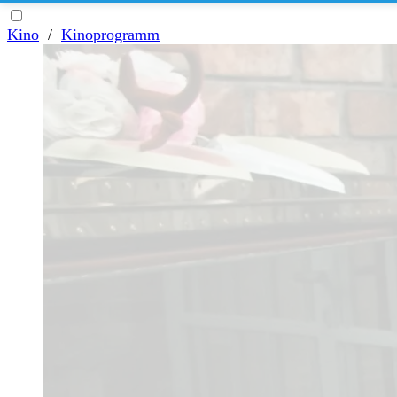
Kino
/
Kinoprogramm