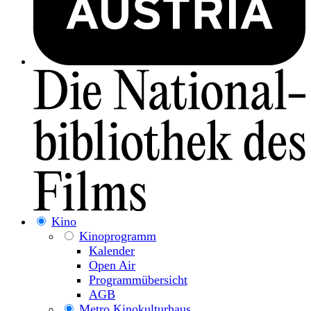
Kino
Kinoprogramm
Kalender
Open Air
Programmübersicht
AGB
Metro Kinokulturhaus