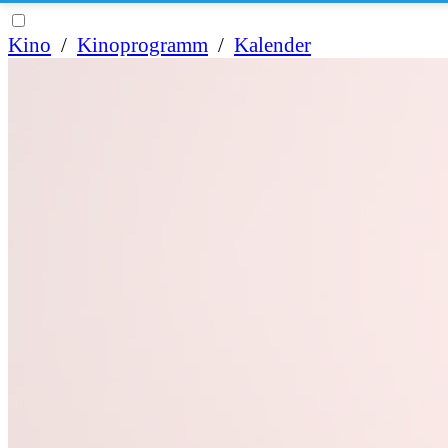
Kino
/
Kinoprogramm
/
Kalender