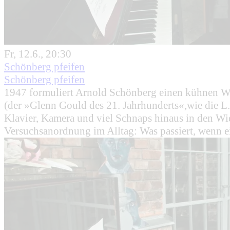
Fr, 12.6., 20:30
Schönberg pfeifen
Schönberg pfeifen
1947 formuliert Arnold Schönberg einen kühnen Wu
(der »Glenn Gould des 21. Jahrhunderts«,wie die 
Klavier, Kamera und viel Schnaps hinaus in den W
Versuchsanordnung im Alltag: Was passiert, wenn ei