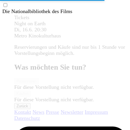
Die Nationalbibliothek des Films
Tickets
Night on Earth
Di, 16.6.
20:30
Metro Kinokulturhaus
Reservierungen und Käufe sind nur bis 1 Stunde vor
Vorstellungsbeginn möglich.
Was möchten Sie tun?
Reservieren
Für diese Vorstellung nicht verfügbar.
Kaufen
Für diese Vorstellung nicht verfügbar.
Zurück
Kontakt
News
Presse
Newsletter
Impressum
Datenschutz