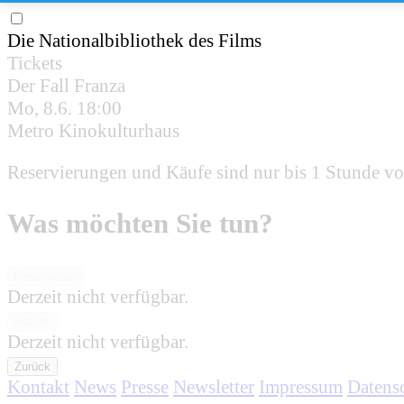
Die Nationalbibliothek des Films
Tickets
Der Fall Franza
Mo, 8.6.
18:00
Metro Kinokulturhaus
Reservierungen und Käufe sind nur bis 1 Stunde vo
Was möchten Sie tun?
Reservieren
Derzeit nicht verfügbar.
Kaufen
Derzeit nicht verfügbar.
Zurück
Kontakt
News
Presse
Newsletter
Impressum
Datens