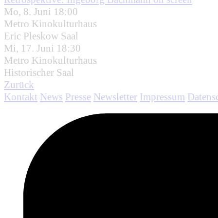
Mo, 8. Juni 18:00
Metro Kinokulturhaus
Eric Pleskow Saal
Mi, 17. Juni 18:30
Metro Kinokulturhaus
Historischer Saal
Zurück
Kontakt
News
Presse
Newsletter
Impressum
Datens