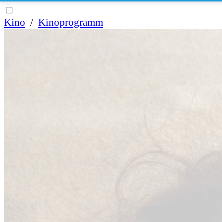
Kino
/
Kinoprogramm