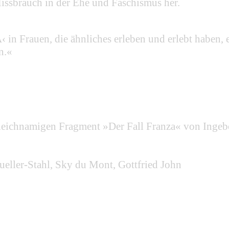
issbrauch in der Ehe und Faschismus her.
 in Frauen, die ähnliches erleben und erlebt haben,
n.«
gleichnamigen Fragment »Der Fall Franza« von Ing
Mueller-Stahl, Sky du Mont, Gottfried John