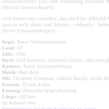
einflussreichsten Text, eine Verbindung zwischen M
(Bianca Jasmina Rauch)
»Ich könnte mir vorstellen, dass der Film ›FRANZA‹
dass sie nicht allein sind, könnte – vielleicht – helfe
(Xaver Schwarzenberger)
Regie:
Xaver Schwarzenberger
Land:
AT
Jahr:
1986
Buch:
Rolf Basedow, Consuelo Garcia, nach dem 
Kamera:
Xaver Schwarzenberger
Musik:
Bert Breit
Mit:
Elisabeth Trissenaar, Gabriel Barylli, Armin 
Format:
35 mm, Farbe
Fassung:
Deutsche Originalfassung
Länge:
102 min
Im Rahmen von:
Retrospektive: Ingeborg Bachmann on screen