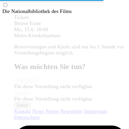
Die Nationalbibliothek des Films
Tickets
Bittere Ernte
Mo, 15.6.
18:00
Metro Kinokulturhaus
Reservierungen und Käufe sind nur bis 1 Stunde vor
Vorstellungsbeginn möglich.
Was möchten Sie tun?
Reservieren
Für diese Vorstellung nicht verfügbar.
Kaufen
Für diese Vorstellung nicht verfügbar.
Zurück
Kontakt
News
Presse
Newsletter
Impressum
Datenschutz