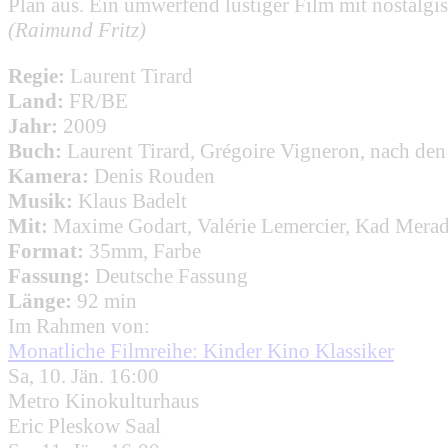
Plan aus. Ein umwerfend lustiger Film mit nostalg
(Raimund Fritz)
Regie:
Laurent Tirard
Land:
FR/BE
Jahr:
2009
Buch:
Laurent Tirard, Grégoire Vigneron, nach d
Kamera:
Denis Rouden
Musik:
Klaus Badelt
Mit:
Maxime Godart, Valérie Lemercier, Kad Merad
Format:
35mm, Farbe
Fassung:
Deutsche Fassung
Länge:
92 min
Im Rahmen von:
Monatliche Filmreihe: Kinder Kino Klassiker
Sa, 10. Jän. 16:00
Metro Kinokulturhaus
Eric Pleskow Saal