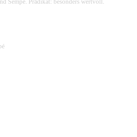
nd Sempé. Prädikat: besonders wertvoll.
pé