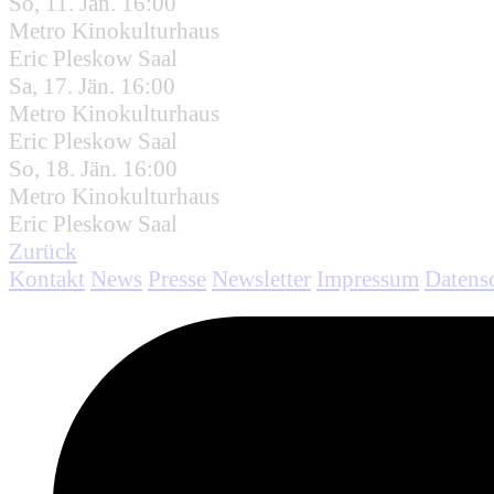
So, 11. Jän. 16:00
Metro Kinokulturhaus
Eric Pleskow Saal
Sa, 17. Jän. 16:00
Metro Kinokulturhaus
Eric Pleskow Saal
So, 18. Jän. 16:00
Metro Kinokulturhaus
Eric Pleskow Saal
Zurück
Kontakt
News
Presse
Newsletter
Impressum
Datens