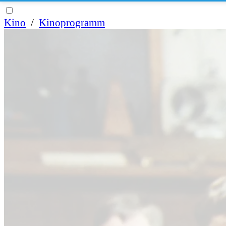
Kino
/
Kinoprogramm