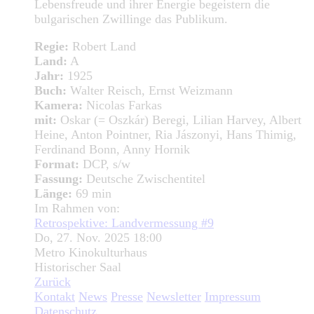
Lebensfreude und ihrer Energie begeistern die
bulgarischen Zwillinge das Publikum.
Regie:
Robert Land
Land:
A
Jahr:
1925
Buch:
Walter Reisch, Ernst Weizmann
Kamera:
Nicolas Farkas
mit:
Oskar (= Oszkár) Beregi, Lilian Harvey, Albert
Heine, Anton Pointner, Ria Jászonyi, Hans Thimig,
Ferdinand Bonn, Anny Hornik
Format:
DCP, s/w
Fassung:
Deutsche Zwischentitel
Länge:
69 min
Im Rahmen von:
Retrospektive: Landvermessung #9
Do, 27. Nov. 2025 18:00
Metro Kinokulturhaus
Historischer Saal
Zurück
Kontakt
News
Presse
Newsletter
Impressum
Datenschutz