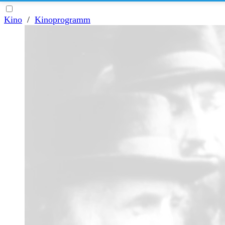
Kino
/
Kinoprogramm