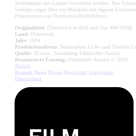
Schönheiten des Landes beworben werden. Das Fahrz
verfügte sogar über ein Minikino mit eigener Leinwan
Präsentation von Tourismus-Werbefilmen.
Originaltitel:
(Österreich in Bild und Ton 40b/1934)
Land:
Österreich
Jahr:
1934
Produktionsfirma:
Selenophon Licht- und Tonfilm 
Quelle:
35-mm-, Sammlung Filmarchiv Austria
Restaurierte Fassung:
Filmarchiv Austria © 2024
Zurück
Kontakt
News
Presse
Newsletter
Impressum
Datenschutz