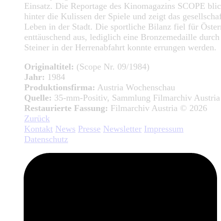
Einsatz. Die Reportage des Kinomagazins SCOPE blic
hinter die Kulissen der Spiele und zeigt das gesellschaf
Leben in der Stadt. Die sportliche Bilanz fiel für Öster
enttäuschend aus, lediglich eine Bronzemedaille durc
Steiner in der Herrenabfahrt konnte errungen werden.
Originaltitel:
(Scope Nr. 09/1984)
Jahr:
1984
Produktionsfirma:
Austria Wochenschau
Quelle:
35-mm-Positiv, Sammlung Filmarchiv Austria
Restaurierte Fassung:
Filmarchiv Austria © 2026
Zurück
Kontakt
News
Presse
Newsletter
Impressum
Datenschutz