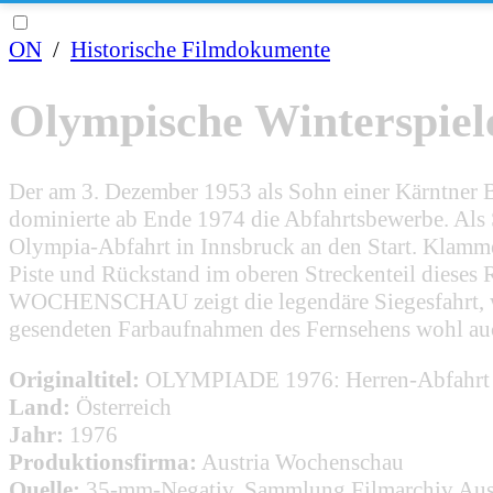
ON
/
Historische Filmdokumente
Olympische Winterspiel
Der am 3. Dezember 1953 als Sohn einer Kärntner 
dominierte ab Ende 1974 die Abfahrtsbewerbe. Als 
Olympia-Abfahrt in Innsbruck an den Start. Klamm
Piste und Rückstand im oberen Streckenteil dieses 
WOCHENSCHAU zeigt die legendäre Siegesfahrt, wo
gesendeten Farbaufnahmen des Fernsehens wohl auc
Originaltitel:
OLYMPIADE 1976: Herren-Abfahrt 
Land:
Österreich
Jahr:
1976
Produktionsfirma:
Austria Wochenschau
Quelle:
35-mm-Negativ, Sammlung Filmarchiv Aus