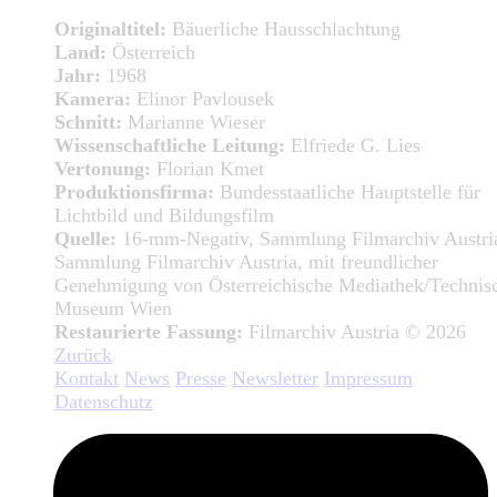
Originaltitel:
Bäuerliche Hausschlachtung
Land:
Österreich
Jahr:
1968
Kamera:
Elinor Pavlousek
Schnitt:
Marianne Wieser
Wissenschaftliche Leitung:
Elfriede G. Lies
Vertonung:
Florian Kmet
Produktionsfirma:
Bundesstaatliche Hauptstelle für
Lichtbild und Bildungsfilm
Quelle:
16-mm-Negativ, Sammlung Filmarchiv Austri
Sammlung Filmarchiv Austria, mit freundlicher
Genehmigung von Österreichische Mediathek/Technis
Museum Wien
Restaurierte Fassung:
Filmarchiv Austria © 2026
Zurück
Kontakt
News
Presse
Newsletter
Impressum
Datenschutz