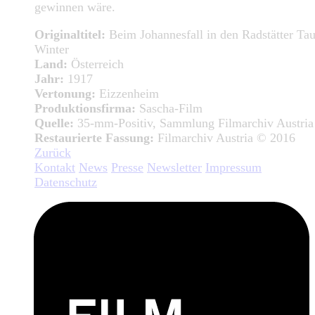
gewinnen wäre.
Originaltitel:
Beim Johannesfall in den Radstätter Ta
Winter
Land:
Österreich
Jahr:
1917
Vertonung:
Eizzenheim
Produktionsfirma:
Sascha-Film
Quelle:
35-mm-Positiv, Sammlung Filmarchiv Austria
Restaurierte Fassung:
Filmarchiv Austria © 2016
Zurück
Kontakt
News
Presse
Newsletter
Impressum
Datenschutz