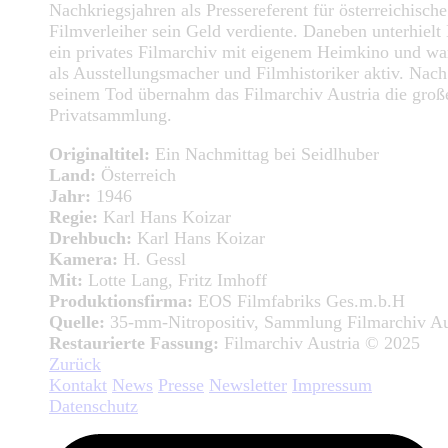
Nachkriegsjahren als Pressereferent für österreichische
Filmverleiher sein Geld verdiente. Daneben unterhielt
ein privates Filmarchiv mit eigenem Heimkino und wa
als Ausstellungsmacher und Filmhistoriker aktiv. Nach
seinem Tod übernahm das Filmarchiv Austria die groß
Privatsammlung.
Originaltitel:
Ein Nachmittag bei Seidlhuber
Land:
Österreich
Jahr:
1946
Regie:
Karl Hans Koizar
Drehbuch:
Karl Hans Koizar
Kamera:
H. Gessl
Mit:
Lotte Lang, Fritz Imhoff
Produktionsfirma:
EOS Filmfabriks Ges.m.b.H
Quelle:
35-mm-Nitropositiv, Sammlung Filmarchiv Au
Restaurierte Fassung:
Filmarchiv Austria © 2025
Zurück
Kontakt
News
Presse
Newsletter
Impressum
Datenschutz