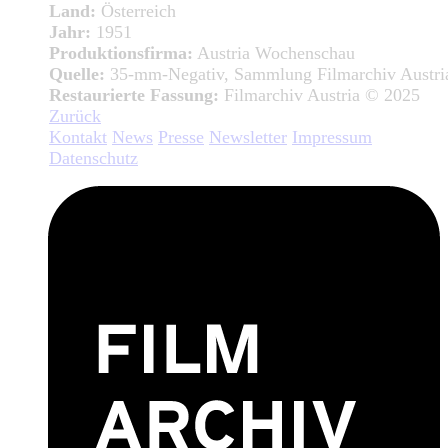
Land:
Österreich
Jahr:
1951
Produktionsfirma:
Austria Wochenschau
Quelle:
35-mm-Negativ, Sammlung Filmarchiv Austri
Restaurierte Fassung:
Filmarchiv Austria © 2025
Zurück
Kontakt
News
Presse
Newsletter
Impressum
Datenschutz