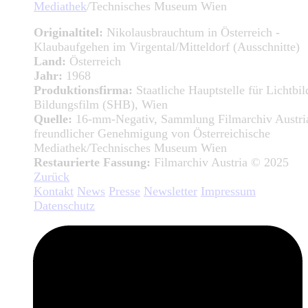
Mediathek
/Technisches Museum Wien
Originaltitel:
Nikolausbrauchtum in Österreich -
Klaubaufgehen im Virgental/Mitteldorf (Ausschnitte)
Land:
Österreich
Jahr:
1968
Produktionsfirma:
Staatliche Hauptstelle für Lichtbi
Bildungsfilm (SHB), Wien
Quelle:
16-mm-Negativ, Sammlung Filmarchiv Austria
freundlicher Genehmigung von Österreichische
Mediathek/Technisches Museum Wien
Restaurierte Fassung:
Filmarchiv Austria © 2025
Zurück
Kontakt
News
Presse
Newsletter
Impressum
Datenschutz