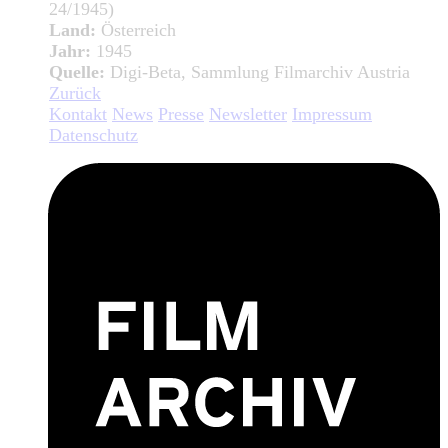
24/1945)
Land:
Österreich
Jahr:
1945
Quelle:
Digi-Beta, Sammlung Filmarchiv Austria
Zurück
Kontakt
News
Presse
Newsletter
Impressum
Datenschutz