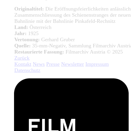
Originaltitel:
Die Eröffnungsfeierlichkeiten anlässlich
Zusammenschliessung des Schienenstranges der neuen
Bahnlinie mit der Bahnlinie Pinkafeld-Rechnitz
Land:
Österreich
Jahr:
1925
Vertonung:
Gerhard Gruber
Quelle:
35-mm-Negativ, Sammlung Filmarchiv Austri
Restaurierte Fassung:
Filmarchiv Austria © 2025
Zurück
Kontakt
News
Presse
Newsletter
Impressum
Datenschutz