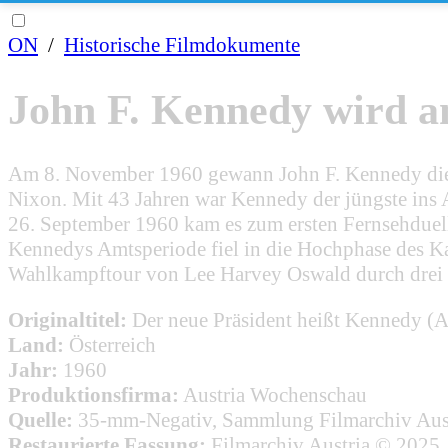
ON
/
Historische Filmdokumente
John F. Kennedy wird a
Am 8. November 1960 gewann John F. Kennedy die 
Nixon. Mit 43 Jahren war Kennedy der jüngste ins
26. September 1960 kam es zum ersten Fernsehduell
Kennedys Amtsperiode fiel in die Hochphase des K
Wahlkampftour von Lee Harvey Oswald durch drei P
Originaltitel:
Der neue Präsident heißt Kennedy (
Land:
Österreich
Jahr:
1960
Produktionsfirma:
Austria Wochenschau
Quelle:
35-mm-Negativ, Sammlung Filmarchiv Aus
Restaurierte Fassung:
Filmarchiv Austria © 2025