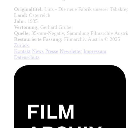
Originaltitel:
Linz - Die neue Fabrik unserer Tabakre
Land:
Österreich
Jahr:
1935
Vertonung:
Gerhard Gruber
Quelle:
35-mm-Negativ, Sammlung Filmarchiv Austri
Restaurierte Fassung:
Filmarchiv Austria © 2025
Zurück
Kontakt
News
Presse
Newsletter
Impressum
Datenschutz