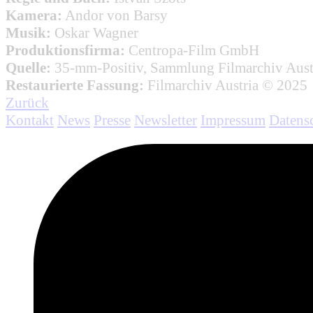
Kamera:
Andor von Barsy
Musik:
Oskar Wagner
Produktionsfirma:
Centropa-Film GmbH
Quelle:
35-mm-Positiv, Sammlung Filmarchiv Aust
Restaurierte Fassung:
Filmarchiv Austria © 2025
Zurück
Kontakt
News
Presse
Newsletter
Impressum
Datens