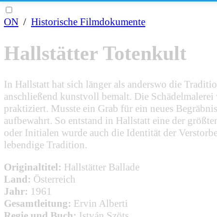
ON
/
Historische Filmdokumente
Hallstätter Totenkult
In Hallstatt hat sich länger als anderswo die Trad
anschließend kunstvoll bemalt. Die Schädelmalerei 
praktiziert. Musste ein Grab für ein neues Begräbn
aufbewahrt. So entstand in Hallstatt eine der grö
oder Initialen wurde auch die Identität der Verstor
lebendige Tradition.
Originaltitel:
Hallstätter Ballade
Land:
Österreich
Jahr:
1961
Gesamtleitung:
Ervin Alberti
Regie und Buch:
István Szöts