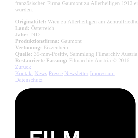
französischen Firma Gaumont zu Allerheiligen 1912 ers
wurden.
Originaltitel:
Wien zu Allerheiligen am Zentralfriedh
Land:
Österreich
Jahr:
1912
Produktionsfirma:
Gaumont
Vertonung:
Eizzenheim
Quelle:
35-mm-Positiv, Sammlung Filmarchiv Austria
Restaurierte Fassung:
Filmarchiv Austria © 2016
Zurück
Kontakt
News
Presse
Newsletter
Impressum
Datenschutz