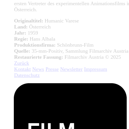
ersten Vertreter des experimentellen Animationsfilms i
Österreich.
Originaltitel:
Humanic Varese
Land:
Österreich
Jahr:
1959
Regie:
Hans Albala
Produktionsfirma:
Schönbrunn-Film
Quelle:
35-mm-Positiv, Sammlung Filmarchiv Austria
Restaurierte Fassung:
Filmarchiv Austria © 2025
Zurück
Kontakt
News
Presse
Newsletter
Impressum
Datenschutz