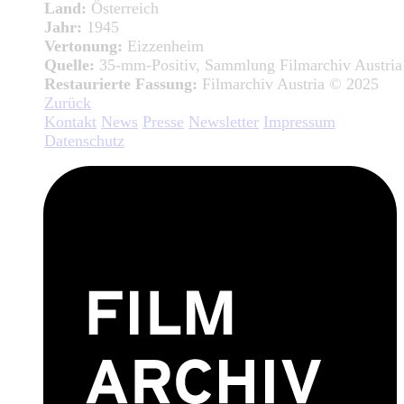
Land:
Österreich
Jahr:
1945
Vertonung:
Eizzenheim
Quelle:
35-mm-Positiv, Sammlung Filmarchiv Austria
Restaurierte Fassung:
Filmarchiv Austria © 2025
Zurück
Kontakt
News
Presse
Newsletter
Impressum
Datenschutz