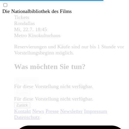
Die Nationalbibliothek des Films
Tickets
Rondallas
Mi, 22.7.
18:45
Metro Kinokulturhaus
Reservierungen und Käufe sind nur bis 1 Stunde vor
Vorstellungsbeginn möglich.
Was möchten Sie tun?
Reservieren
Für diese Vorstellung nicht verfügbar.
Kaufen
Für diese Vorstellung nicht verfügbar.
Zurück
Kontakt
News
Presse
Newsletter
Impressum
Datenschutz