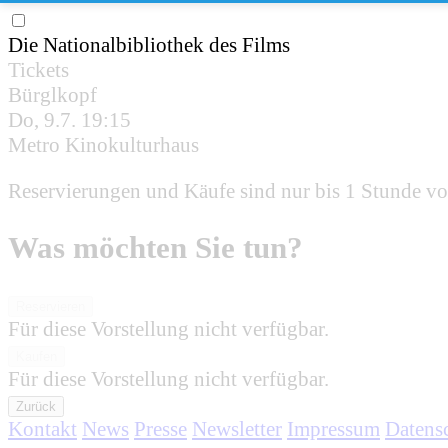
Die Nationalbibliothek des Films
Tickets
Bürglkopf
Do, 9.7.
19:15
Metro Kinokulturhaus
Reservierungen und Käufe sind nur bis 1 Stunde vo
Was möchten Sie tun?
Reservieren
Für diese Vorstellung nicht verfügbar.
Kaufen
Für diese Vorstellung nicht verfügbar.
Zurück
Kontakt
News
Presse
Newsletter
Impressum
Datens