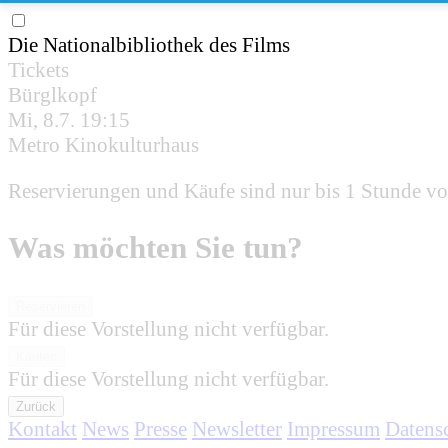
Die Nationalbibliothek des Films
Tickets
Bürglkopf
Mi, 8.7.
19:15
Metro Kinokulturhaus
Reservierungen und Käufe sind nur bis 1 Stunde vo
Was möchten Sie tun?
Reservieren
Für diese Vorstellung nicht verfügbar.
Kaufen
Für diese Vorstellung nicht verfügbar.
Zurück
Kontakt
News
Presse
Newsletter
Impressum
Datens