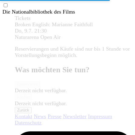
Die Nationalbibliothek des Films
Tickets
Broken English: Marianne Faithfull
Do, 9.7.
21:30
Naturarena Open Air
Reservierungen und Käufe sind nur bis 1 Stunde vor
Vorstellungsbeginn möglich.
Was möchten Sie tun?
Reservieren
Derzeit nicht verfügbar.
Kaufen
Derzeit nicht verfügbar.
Zurück
Kontakt
News
Presse
Newsletter
Impressum
Datenschutz