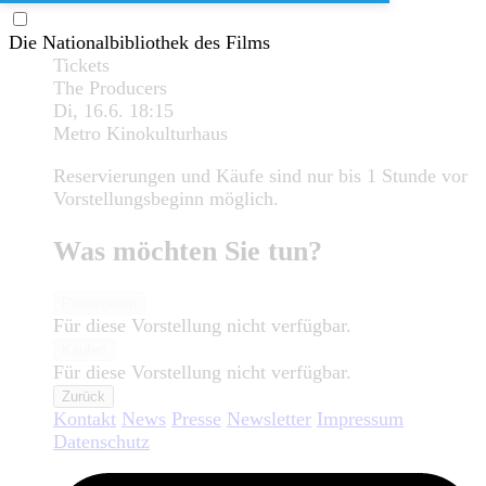
Die Nationalbibliothek des Films
Tickets
The Producers
Di, 16.6.
18:15
Metro Kinokulturhaus
Reservierungen und Käufe sind nur bis 1 Stunde vor
Vorstellungsbeginn möglich.
Was möchten Sie tun?
Reservieren
Für diese Vorstellung nicht verfügbar.
Kaufen
Für diese Vorstellung nicht verfügbar.
Zurück
Kontakt
News
Presse
Newsletter
Impressum
Datenschutz