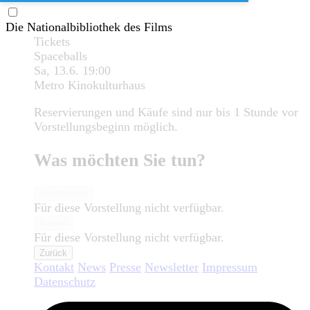
Die Nationalbibliothek des Films
Tickets
Spaceballs
Sa, 13.6.
19:00
Metro Kinokulturhaus
Reservierungen und Käufe sind nur bis 1 Stunde vor
Vorstellungsbeginn möglich.
Was möchten Sie tun?
Reservieren
Für diese Vorstellung nicht verfügbar.
Kaufen
Für diese Vorstellung nicht verfügbar.
Zurück
Kontakt
News
Presse
Newsletter
Impressum
Datenschutz