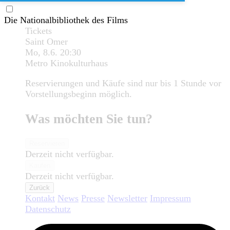
Die Nationalbibliothek des Films
Tickets
Saint Omer
Mo, 8.6.
20:30
Metro Kinokulturhaus
Reservierungen und Käufe sind nur bis 1 Stunde vor
Vorstellungsbeginn möglich.
Was möchten Sie tun?
Reservieren
Derzeit nicht verfügbar.
Kaufen
Derzeit nicht verfügbar.
Zurück
Kontakt
News
Presse
Newsletter
Impressum
Datenschutz