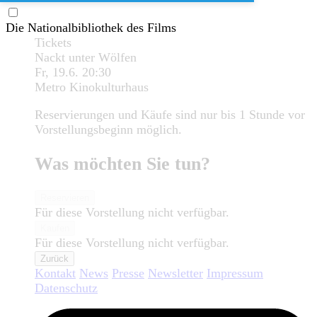
Die Nationalbibliothek des Films
Tickets
Nackt unter Wölfen
Fr, 19.6.
20:30
Metro Kinokulturhaus
Reservierungen und Käufe sind nur bis 1 Stunde vor
Vorstellungsbeginn möglich.
Was möchten Sie tun?
Reservieren
Für diese Vorstellung nicht verfügbar.
Kaufen
Für diese Vorstellung nicht verfügbar.
Zurück
Kontakt
News
Presse
Newsletter
Impressum
Datenschutz