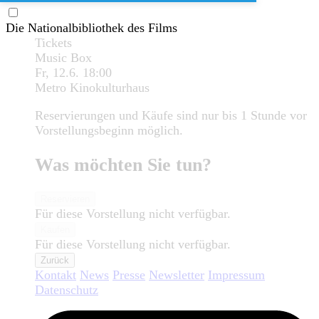
Die Nationalbibliothek des Films
Tickets
Music Box
Fr, 12.6.
18:00
Metro Kinokulturhaus
Reservierungen und Käufe sind nur bis 1 Stunde vor
Vorstellungsbeginn möglich.
Was möchten Sie tun?
Reservieren
Für diese Vorstellung nicht verfügbar.
Kaufen
Für diese Vorstellung nicht verfügbar.
Zurück
Kontakt
News
Presse
Newsletter
Impressum
Datenschutz