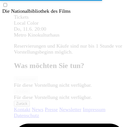
Die Nationalbibliothek des Films
Tickets
Local Color
Do, 11.6.
20:00
Metro Kinokulturhaus
Reservierungen und Käufe sind nur bis 1 Stunde vor
Vorstellungsbeginn möglich.
Was möchten Sie tun?
Reservieren
Für diese Vorstellung nicht verfügbar.
Kaufen
Für diese Vorstellung nicht verfügbar.
Zurück
Kontakt
News
Presse
Newsletter
Impressum
Datenschutz