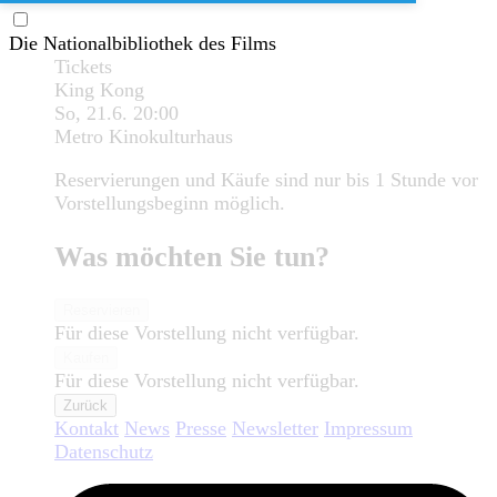
Die Nationalbibliothek des Films
Tickets
King Kong
So, 21.6.
20:00
Metro Kinokulturhaus
Reservierungen und Käufe sind nur bis 1 Stunde vor
Vorstellungsbeginn möglich.
Was möchten Sie tun?
Reservieren
Für diese Vorstellung nicht verfügbar.
Kaufen
Für diese Vorstellung nicht verfügbar.
Zurück
Kontakt
News
Presse
Newsletter
Impressum
Datenschutz