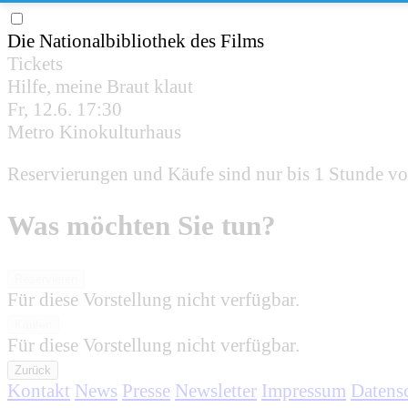
Die Nationalbibliothek des Films
Tickets
Hilfe, meine Braut klaut
Fr, 12.6.
17:30
Metro Kinokulturhaus
Reservierungen und Käufe sind nur bis 1 Stunde vo
Was möchten Sie tun?
Reservieren
Für diese Vorstellung nicht verfügbar.
Kaufen
Für diese Vorstellung nicht verfügbar.
Zurück
Kontakt
News
Presse
Newsletter
Impressum
Datens