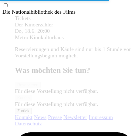
Die Nationalbibliothek des Films
Tickets
Der Kinoerzähler
Do, 18.6.
20:00
Metro Kinokulturhaus
Reservierungen und Käufe sind nur bis 1 Stunde vor
Vorstellungsbeginn möglich.
Was möchten Sie tun?
Reservieren
Für diese Vorstellung nicht verfügbar.
Kaufen
Für diese Vorstellung nicht verfügbar.
Zurück
Kontakt
News
Presse
Newsletter
Impressum
Datenschutz