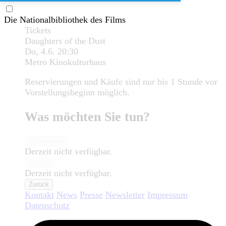
Die Nationalbibliothek des Films
Tickets
Daughters of the Dust
Do, 4.6.
20:30
Metro Kinokulturhaus
Reservierungen und Käufe sind nur bis 1 Stunde vor
Vorstellungsbeginn möglich.
Was möchten Sie tun?
Reservieren
Derzeit nicht verfügbar.
Kaufen
Derzeit nicht verfügbar.
Zurück
Kontakt
News
Presse
Newsletter
Impressum
Datenschutz