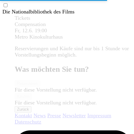
Die Nationalbibliothek des Films
Tickets
Compensation
Fr, 12.6.
19:00
Metro Kinokulturhaus
Reservierungen und Käufe sind nur bis 1 Stunde vor
Vorstellungsbeginn möglich.
Was möchten Sie tun?
Reservieren
Für diese Vorstellung nicht verfügbar.
Kaufen
Für diese Vorstellung nicht verfügbar.
Zurück
Kontakt
News
Presse
Newsletter
Impressum
Datenschutz