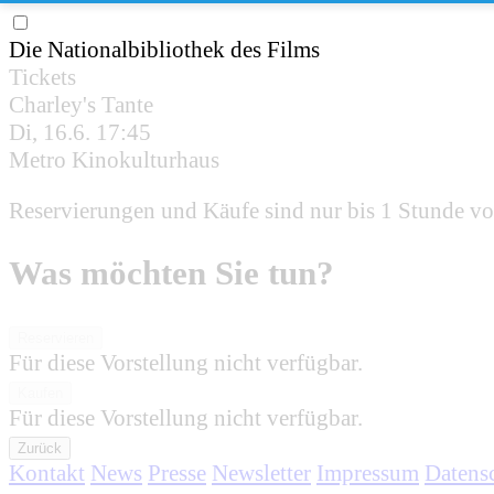
Die Nationalbibliothek des Films
Tickets
Charley's Tante
Di, 16.6.
17:45
Metro Kinokulturhaus
Reservierungen und Käufe sind nur bis 1 Stunde vo
Was möchten Sie tun?
Reservieren
Für diese Vorstellung nicht verfügbar.
Kaufen
Für diese Vorstellung nicht verfügbar.
Zurück
Kontakt
News
Presse
Newsletter
Impressum
Datens