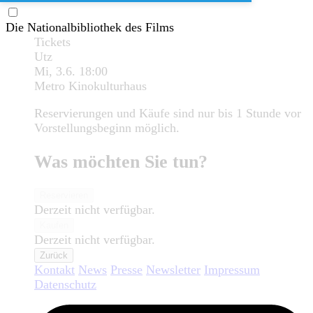
Die Nationalbibliothek des Films
Tickets
Utz
Mi, 3.6.
18:00
Metro Kinokulturhaus
Reservierungen und Käufe sind nur bis 1 Stunde vor
Vorstellungsbeginn möglich.
Was möchten Sie tun?
Reservieren
Derzeit nicht verfügbar.
Kaufen
Derzeit nicht verfügbar.
Zurück
Kontakt
News
Presse
Newsletter
Impressum
Datenschutz