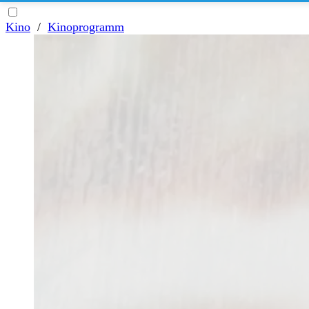
Kino
/
Kinoprogramm