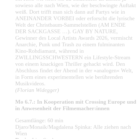
sowieso alle nach Wien, wie der beschwingte Auftakt
weiß. Dort trifft man sich dann auf Partys wie in
ANEINANDER VORBEI oder erforscht die lyrische
Welt der Christbaum-Sammelstellen (AM ENDE
DER SACKGASSE …). GAY BY NATURE,
Gewinner des Local Artists Awards 2026, vermischt
Anarchie, Punk und Trash zu einem fulminanten
Kino-Rohdiamant, während in
ZWILLINGSSCHWESTERN ein Lifestyle-Stream
von einem knackigen Thriller gehackt wird. Den
Abschluss findet der Abend in der »analogen« Welt,
in Form eines experimentellen wie berührenden
Musikvideos.
(Florian Widegger)
Mo 6.7.: In Kooperation mit Crossing Europe und
in Anwesenheit der Filmemacher:innen
Gesamtlänge: 60 min
Djaro/Monaik/Magdalena Spinka: Alle ziehen nach
Wien