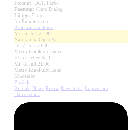
Format:
DCP, Farbe
Fassung:
Ohne Dialog
Länge:
7 min
Im Rahmen von:
Kino wie noch nie
Mo, 6. Juli 21:30
Naturarena Open Air
Di, 7. Juli 20:00
Metro Kinokulturhaus
Historischer Saal
Mi, 8. Juli 21:00
Metro Kinokulturhaus
Kinosalon
Zurück
Kontakt
News
Presse
Newsletter
Impressum
Datenschutz