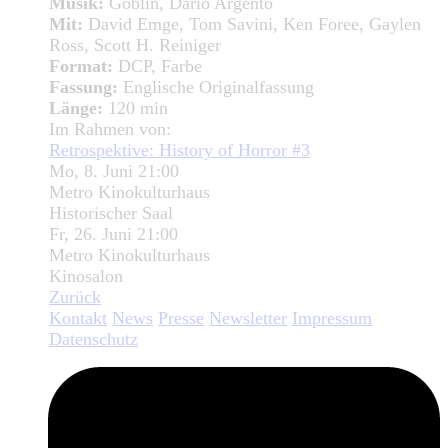
Musik:
Goblin, Dario Argento
Mit:
David Emge, Tom Savini, Ken Foree, Gaylen
Ross, Scott H. Reiniger
Format:
DCP, Farbe
Fassung:
Englische Originalfassung
Länge:
120 min
Im Rahmen von:
Retrospektive: History of Horror #3
Mo, 8. Juni 21:00
Metro Kinokulturhaus
Historischer Saal
Fr, 26. Juni 21:00
Metro Kinokulturhaus
Kinosalon
Zurück
Kontakt
News
Presse
Newsletter
Impressum
Datenschutz