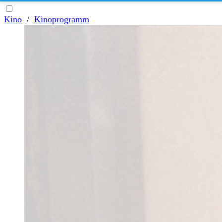
Kino
/
Kinoprogramm