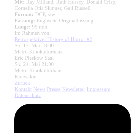
Mit:
Ray Milland, Ruth Hussey, Donald Crisp,
Cornelia Otis Skinner, Gail Russell
Format:
DCP, s/w
Fassung:
Englische Originalfassung
Länge:
99 min
Im Rahmen von:
Retrospektive: History of Horror #2
So, 17. Mai 18:00
Metro Kinokulturhaus
Eric Pleskow Saal
So, 24. Mai 21:00
Metro Kinokulturhaus
Kinosalon
Zurück
Kontakt
News
Presse
Newsletter
Impressum
Datenschutz