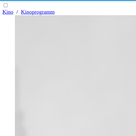
Kino
/
Kinoprogramm