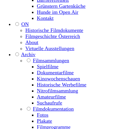
Barrierefreiheit
Grünstern Gartenküche
Hunde im Open Air
Kontakt
ON
Historische Filmdokumente
Filmgeschichte Österreich
About
Virtuelle Ausstellungen
Archiv
Filmsammlungen
Spielfilme
Dokumentarfilme
Kinowochenschauen
Historische Werbefilme
Nitrofilmsammlung
Amateurfilme
Suchaufrufe
Filmdokumentation
Fotos
Plakate
Filmprogramme