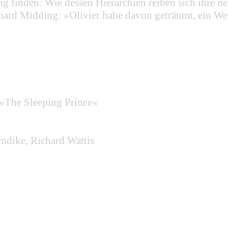
ng finden: Wie dessen Hierarchien reiben sich ihre 
hard Midding: »Olivier habe davon geträumt, ein Wel
 »The Sleeping Prince«
ndike, Richard Wattis