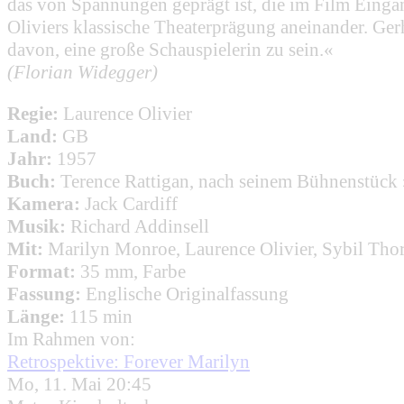
das von Spannungen geprägt ist, die im Film Einga
Oliviers klassische Theaterprägung aneinander. Ger
davon, eine große Schauspielerin zu sein.«
(Florian Widegger)
Regie:
Laurence Olivier
Land:
GB
Jahr:
1957
Buch:
Terence Rattigan, nach seinem Bühnenstück
Kamera:
Jack Cardiff
Musik:
Richard Addinsell
Mit:
Marilyn Monroe, Laurence Olivier, Sybil Thor
Format:
35 mm, Farbe
Fassung:
Englische Originalfassung
Länge:
115 min
Im Rahmen von:
Retrospektive: Forever Marilyn
Mo, 11. Mai 20:45