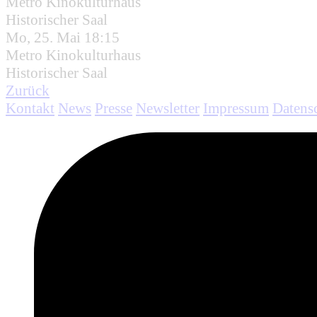
Metro Kinokulturhaus
Historischer Saal
Mo, 25. Mai 18:15
Metro Kinokulturhaus
Historischer Saal
Zurück
Kontakt
News
Presse
Newsletter
Impressum
Datens