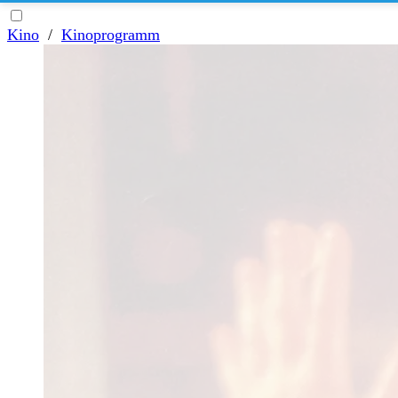
Kino
/
Kinoprogramm