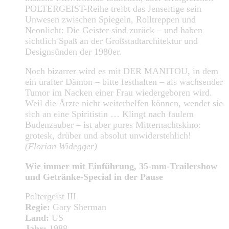
POLTERGEIST-Reihe treibt das Jenseitige sein
Unwesen zwischen Spiegeln, Rolltreppen und
Neonlicht: Die Geister sind zurück – und haben
sichtlich Spaß an der Großstadtarchitektur und
Designsünden der 1980er.
Noch bizarrer wird es mit DER MANITOU, in dem
ein uralter Dämon – bitte festhalten – als wachsender
Tumor im Nacken einer Frau wiedergeboren wird.
Weil die Ärzte nicht weiterhelfen können, wendet sie
sich an eine Spiritistin … Klingt nach faulem
Budenzauber – ist aber pures Mitternachtskino:
grotesk, drüber und absolut unwiderstehlich!
(Florian Widegger)
Wie immer mit Einführung, 35-mm-Trailershow
und Getränke-Special in der Pause
Poltergeist III
Regie:
Gary Sherman
Land:
US
Jahr:
1988