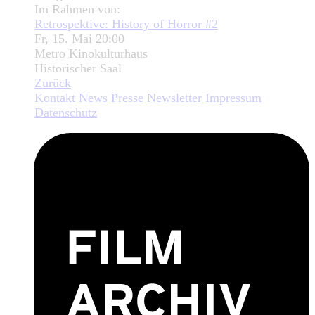
Im Rahmen von:
Retrospektive: History of Horror #2
Fr, 15. Mai 20:00
Metro Kinokulturhaus
Historischer Saal
Zurück
Kontakt
News
Presse
Newsletter
Impressum
Datenschutz