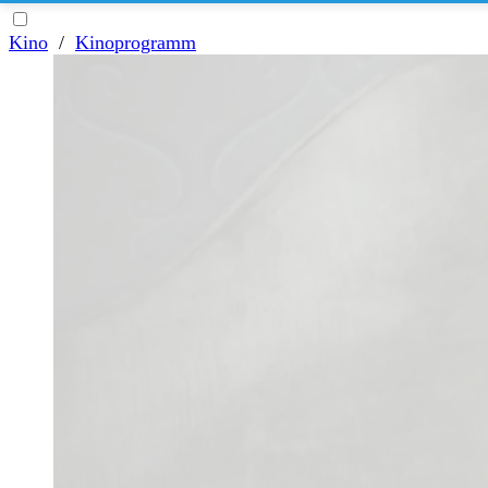
Kino
/
Kinoprogramm