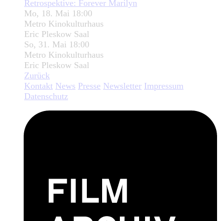
Retrospektive: Forever Marilyn
Mo, 18. Mai 18:00
Metro Kinokulturhaus
Eric Pleskow Saal
So, 31. Mai 18:00
Metro Kinokulturhaus
Eric Pleskow Saal
Zurück
Kontakt
News
Presse
Newsletter
Impressum
Datenschutz