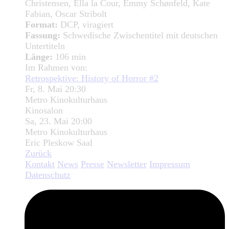
Christensen, Ella la Cour, Emmy Schønfeld, Kate
Fabian, Oscar Stribolt
Format:
DCP, viragiert
Fassung:
Schwedische Zwischentitel mit deutschen
Untertiteln
Länge:
106 min
Im Rahmen von:
Retrospektive: History of Horror #2
Fr, 8. Mai 20:30
Metro Kinokulturhaus
Kinosalon
Sa, 23. Mai 20:00
Metro Kinokulturhaus
Eric Pleskow Saal
Zurück
Kontakt
News
Presse
Newsletter
Impressum
Datenschutz