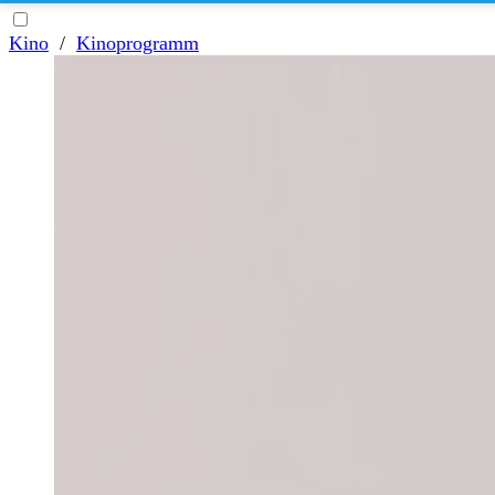
Kino
/
Kinoprogramm